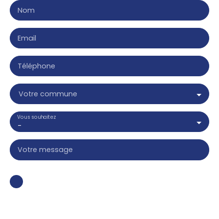
Nom
Email
Téléphone
Votre commune
Vous souhaitez
-
Votre message
J'accepte le traitement de mes données
personnelles conformément au RGPD. Si vous ne
souhaitez pas faire l'objet de prospection
commerciale par voie téléphonique, vous pouvez