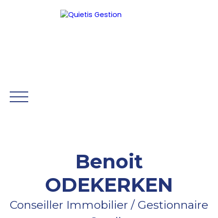
Être rappelé
Benoit
ACCUEIL
GESTION
SYNDIC
HONORAIRES
NOS 
ODEKERKEN
Mon Compte
Conseiller Immobilier / Gestionnaire