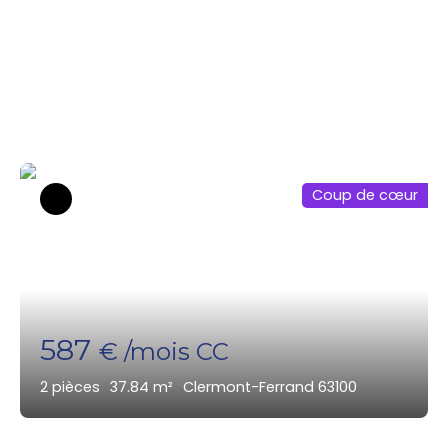
Parcourez mes biens
disponibles dans le secteur
Coup de cœur
587
€ /mois CC
2
pièces
37.84
m²
Clermont-Ferrand 63100