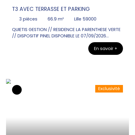
T3 AVEC TERRASSE ET PARKING
3
pièces
66.9
m²
Lille 59000
QUIETIS GESTION // RESIDENCE LA PARENTHESE VERTE
// DISPOSITIF PINEL DISPONIBLE LE 07/09/2026
Contacter Mr Olivier VANGU au 06x26x72x31x49
En savoir +
pour visiter ce bel Appartement T3 au RDC de 66.
90m² avec une terrasse de 12. 00m². Une entrée, un
WC, une salle de bains , deux chambres. Un séjour
donnant sur une cuisine équipée d'un plan de
travail, évier, plaque de cuisson, meubles bas et
haut. Un parking en sous sol.
Exclusivité